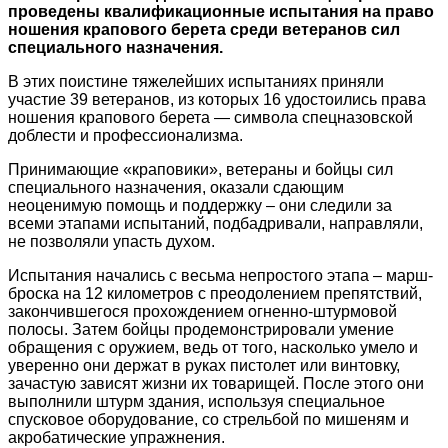
проведены квалификационные испытания на право
ношения крапового берета среди ветеранов сил
специального назначения.
В этих поистине тяжелейших испытаниях приняли
участие 39 ветеранов, из которых 16 удостоились права
ношения крапового берета — символа спецназовской
доблести и профессионализма.
Принимающие «краповики», ветераны и бойцы сил
специального назначения, оказали сдающим
неоценимую помощь и поддержку – они следили за
всеми этапами испытаний, подбадривали, направляли,
не позволяли упасть духом.
Испытания начались с весьма непростого этапа – марш-
броска на 12 километров с преодолением препятствий,
закончившегося прохождением огненно-штурмовой
полосы. Затем бойцы продемонстрировали умение
обращения с оружием, ведь от того, насколько умело и
уверенно они держат в руках пистолет или винтовку,
зачастую зависят жизни их товарищей. После этого они
выполнили штурм здания, используя специальное
спусковое оборудование, со стрельбой по мишеням и
акробатические упражнения.