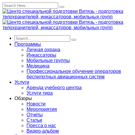
Программы
Личная охрана
Инкассаторы
Мобильные группы
Медицина
Профессиональное обучение операторов
беспилотных авиационных систем
Услуги
Аренда учебного центра
Услуги тира
Обзоры
Новости
Мероприятия
Отчеты
Статьи
Пресса о нас
Видео-альбом